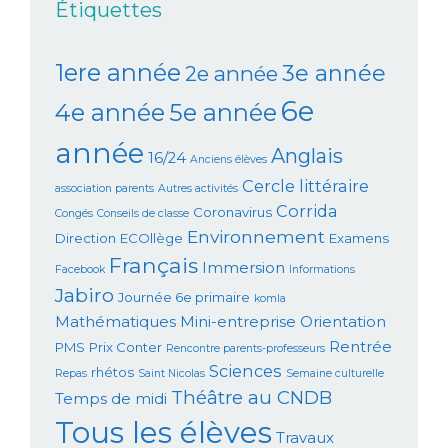
Étiquettes
1ere année
3e année
2e année
6e
4e année
5e année
année
Anglais
16/24
Anciens élèves
Cercle littéraire
association parents
Autres activités
Corrida
Coronavirus
Congés
Conseils de classe
Environnement
Direction
ECOllège
Examens
Français
Immersion
Facebook
Informations
Jabiro
Journée 6e primaire
komla
Mathématiques
Mini-entreprise
Orientation
Rentrée
PMS
Prix Conter
Rencontre parents-professeurs
Sciences
rhétos
Repas
Saint Nicolas
Semaine culturelle
Théâtre au CNDB
Temps de midi
Tous les élèves
Travaux