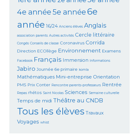
6e
4e année
5e année
année
Anglais
16/24
Anciens élèves
Cercle littéraire
association parents
Autres activités
Corrida
Coronavirus
Congés
Conseils de classe
Environnement
Direction
ECOllège
Examens
Français
Immersion
Facebook
Informations
Jabiro
Journée 6e primaire
komla
Mathématiques
Mini-entreprise
Orientation
Rentrée
PMS
Prix Conter
Rencontre parents-professeurs
Sciences
rhétos
Repas
Saint Nicolas
Semaine culturelle
Théâtre au CNDB
Temps de midi
Tous les élèves
Travaux
Voyages
whist