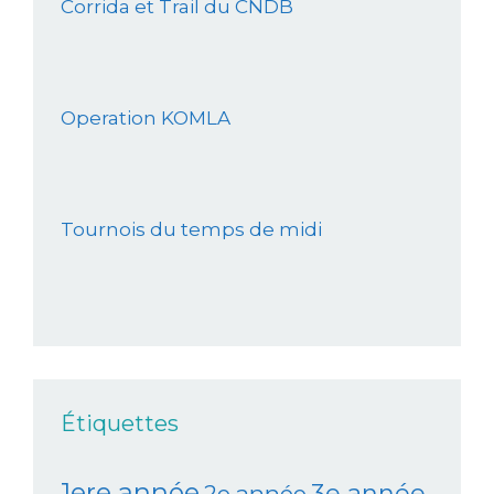
Corrida et Trail du CNDB
Operation KOMLA
Tournois du temps de midi
Étiquettes
1ere année
3e année
2e année