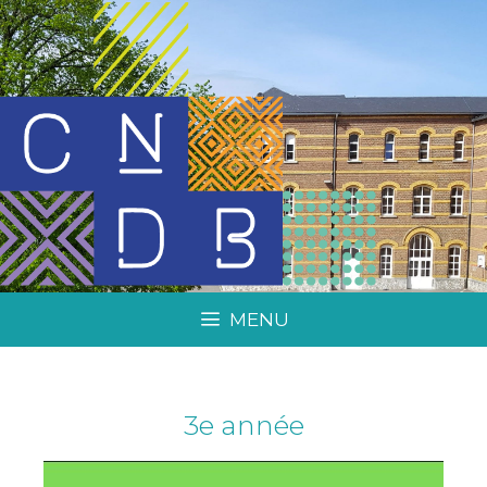
MENU
3e année