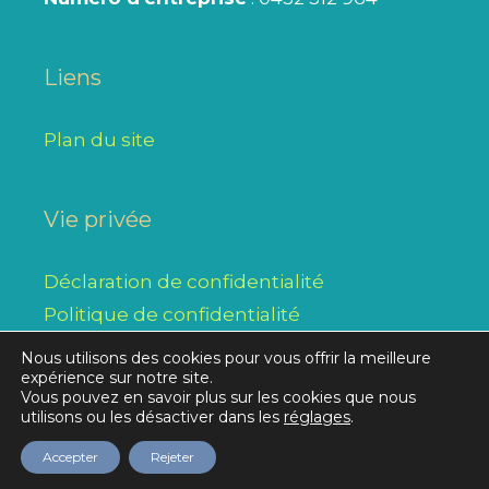
Liens
Plan du site
Vie privée
Déclaration de confidentialité
Politique de confidentialité
Nous utilisons des cookies pour vous offrir la meilleure
expérience sur notre site.
Vous pouvez en savoir plus sur les cookies que nous
Réalisation initiale © 2026
Alysse SPRL
/ modifications,
utilisons ou les désactiver dans les
réglages
.
transformations et mises à jour par le Collège Notre-
Accepter
Rejeter
Dame du Bonlieu