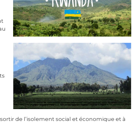
nt
au
a
a
ts
 sortir de l’isolement social et économique et à