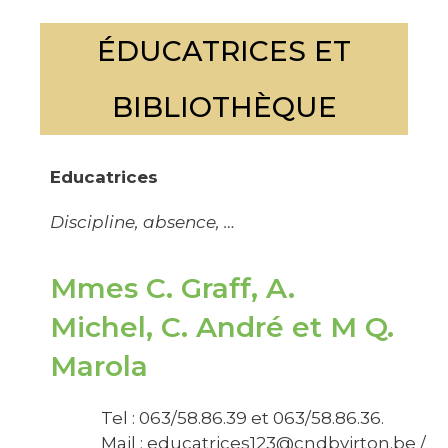
ÉDUCATRICES ET
BIBLIOTHÈQUE
Educatrices
Discipline, absence, …
Mmes C. Graff, A.
Michel, C. André et M Q.
Marola
Tel : 063/58.86.39 et 063/58.86.36.
Mail : educatrices123@cndbvirton.be /