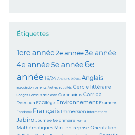
Étiquettes
1ere année
3e année
2e année
6e
4e année
5e année
année
Anglais
16/24
Anciens élèves
Cercle littéraire
association parents
Autres activités
Corrida
Coronavirus
Congés
Conseils de classe
Environnement
Direction
ECOllège
Examens
Français
Immersion
Facebook
Informations
Jabiro
Journée 6e primaire
komla
Mathématiques
Mini-entreprise
Orientation