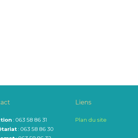
act
Liens
ction
: 063 58 86 31
Plan du site
tariat
: 063 58 86 30