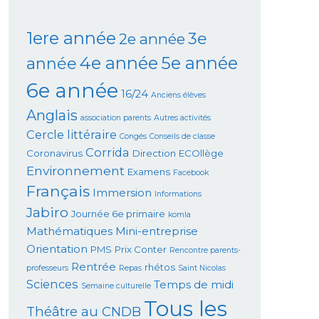
1ere année
3e
2e année
4e année
5e année
année
6e année
16/24
Anciens élèves
Anglais
association parents
Autres activités
Cercle littéraire
Congés
Conseils de classe
Corrida
Coronavirus
Direction
ECOllège
Environnement
Examens
Facebook
Français
Immersion
Informations
Jabiro
Journée 6e primaire
komla
Mathématiques
Mini-entreprise
Orientation
PMS
Prix Conter
Rencontre parents-
Rentrée
rhétos
professeurs
Repas
Saint Nicolas
Sciences
Temps de midi
Semaine culturelle
Tous les
Théâtre au CNDB