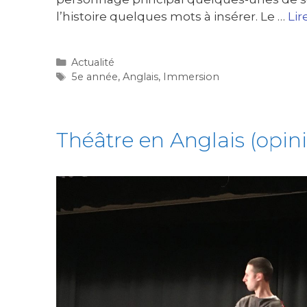
l’histoire quelques mots à insérer. Le …
Lir
Actualité
5e année
,
Anglais
,
Immersion
Théâtre en Anglais (opin