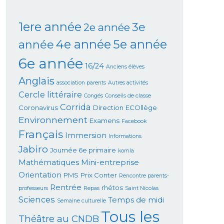
1ere année
3e
2e année
4e année
5e année
année
6e année
16/24
Anciens élèves
Anglais
association parents
Autres activités
Cercle littéraire
Congés
Conseils de classe
Corrida
Coronavirus
Direction
ECOllège
Environnement
Examens
Facebook
Français
Immersion
Informations
Jabiro
Journée 6e primaire
komla
Mathématiques
Mini-entreprise
Orientation
PMS
Prix Conter
Rencontre parents-
Rentrée
rhétos
professeurs
Repas
Saint Nicolas
Sciences
Temps de midi
Semaine culturelle
Tous les
Théâtre au CNDB