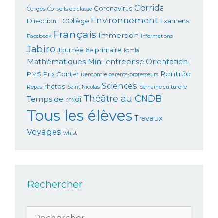
Corrida
Coronavirus
Congés
Conseils de classe
Environnement
Direction
ECOllège
Examens
Français
Immersion
Facebook
Informations
Jabiro
Journée 6e primaire
komla
Mathématiques
Mini-entreprise
Orientation
Rentrée
PMS
Prix Conter
Rencontre parents-professeurs
Sciences
rhétos
Repas
Saint Nicolas
Semaine culturelle
Théâtre au CNDB
Temps de midi
Tous les élèves
Travaux
Voyages
whist
Rechercher