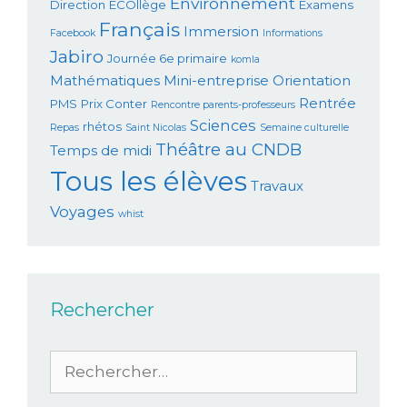
Environnement
Direction
ECOllège
Examens
Français
Immersion
Facebook
Informations
Jabiro
Journée 6e primaire
komla
Mathématiques
Mini-entreprise
Orientation
Rentrée
PMS
Prix Conter
Rencontre parents-professeurs
Sciences
rhétos
Repas
Saint Nicolas
Semaine culturelle
Théâtre au CNDB
Temps de midi
Tous les élèves
Travaux
Voyages
whist
Rechercher