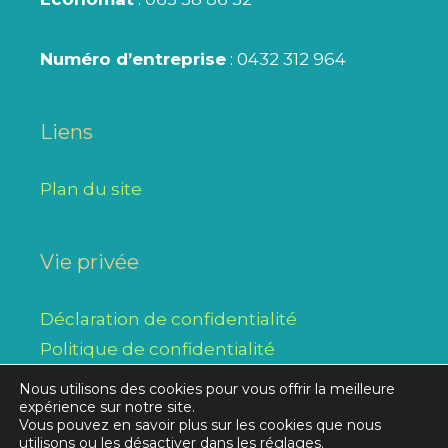
Numéro d’entreprise
: 0432 312 964
Liens
Plan du site
Vie privée
Déclaration de confidentialité
Politique de confidentialité
Nous utilisons des cookies pour vous offrir la meilleure
expérience sur notre site.
Vous pouvez en savoir plus sur les cookies que nous
Réalisation initiale © 2026
Alysse SPRL
/ modifications,
utilisons ou les désactiver dans les
réglages
.