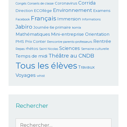
Corrida
Coronavirus
Congés
Conseils de classe
Environnement
Direction
ECOllège
Examens
Français
Immersion
Facebook
Informations
Jabiro
Journée 6e primaire
komla
Mathématiques
Mini-entreprise
Orientation
Rentrée
PMS
Prix Conter
Rencontre parents-professeurs
Sciences
rhétos
Repas
Saint Nicolas
Semaine culturelle
Théâtre au CNDB
Temps de midi
Tous les élèves
Travaux
Voyages
whist
Rechercher