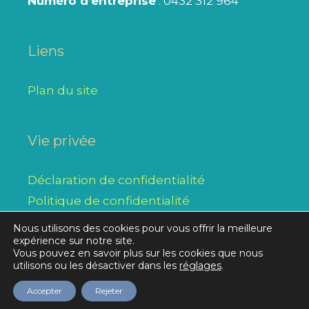
Numéro d’entreprise
: 0432 312 964
Liens
Plan du site
Vie privée
Déclaration de confidentialité
Politique de confidentialité
Nous utilisons des cookies pour vous offrir la meilleure
expérience sur notre site.
Vous pouvez en savoir plus sur les cookies que nous
Réalisation initiale © 2026
Alysse SPRL
/ modifications,
utilisons ou les désactiver dans les
réglages
.
transformations et mises à jour par le Collège Notre-
Dame du Bonlieu
Accepter
Rejeter