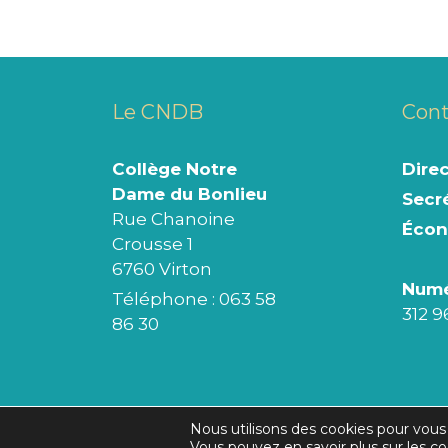
Le CNDB
Cont
Collège Notre
Dire
Dame du Bonlieu
Secré
Rue Chanoine
Éco
Crousse 1
6760 Virton
Numé
Téléphone :
063 58
312 9
86 30
Nous utilisons des cookies pour vous o
Réalisation initiale © 2026
Alysse
Vous pouvez en savoir plus sur les co