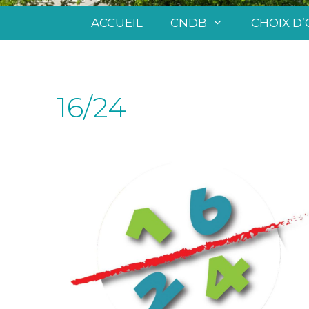
ACCUEIL
CNDB
CHOIX D’
16/24