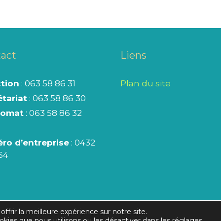
act
Liens
ction
: 063 58 86 31
Plan du site
tariat
: 063 58 86 30
nomat
: 063 58 86 32
ro d’entreprise
: 0432
64
ffrir la meilleure expérience sur notre site.
 SPRL
/ modifications, transformations et mises à jour par
okies que nous utilisons ou les désactiver dans les
réglages
.