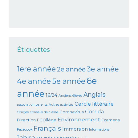
Étiquettes
1ere année
3e année
2e année
6e
4e année
5e année
année
Anglais
16/24
Anciens élèves
Cercle littéraire
association parents
Autres activités
Corrida
Coronavirus
Congés
Conseils de classe
Environnement
Direction
ECOllège
Examens
Français
Immersion
Facebook
Informations
Jabiro
Journée 6e primaire