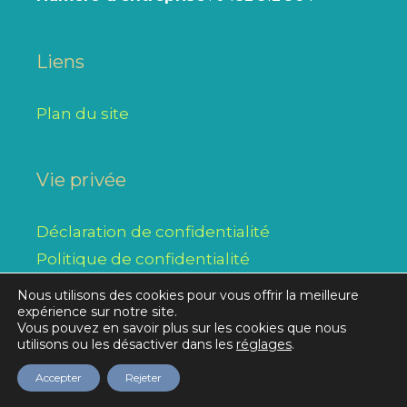
Liens
Plan du site
Vie privée
Déclaration de confidentialité
Politique de confidentialité
Nous utilisons des cookies pour vous offrir la meilleure
expérience sur notre site.
Vous pouvez en savoir plus sur les cookies que nous
Réalisation initiale © 2026
Alysse SPRL
/ modifications,
utilisons ou les désactiver dans les
réglages
.
transformations et mises à jour par le Collège Notre-
Dame du Bonlieu
Accepter
Rejeter