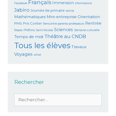
Français
Immersion
Facebook
Informations
Jabiro
Journée 6e primaire
komla
Mathématiques
Mini-entreprise
Orientation
Rentrée
PMS
Prix Conter
Rencontre parents-professeurs
Sciences
rhétos
Repas
Saint Nicolas
Semaine culturelle
Théâtre au CNDB
Temps de midi
Tous les élèves
Travaux
Voyages
whist
Rechercher